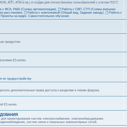
 АОВ, АПТ, АТМ и пр.) и создан для отечественных пользователей с учетом ГОСТ,
а с ФСА, P&ID (Схемы автоматизации)
,
Работа с СВП, СТП (Схемы внешних
ми расстановки
,
Работа с компоновкой (Общий вид, Задание заводу)
,
Работа с
Проекты на видео. Самостоятельное обучение.
.
ным продуктом.
телями E3.series.
я по трудоустройству
просить дополнительные права доступа к разделам и темам форума.
й E3.series.
УДОВАНИЯ
о для проектирования систем электроснабжения, электрооборудования,
 видеонаблюдения, систем связи и локальных компьютерных сетей.