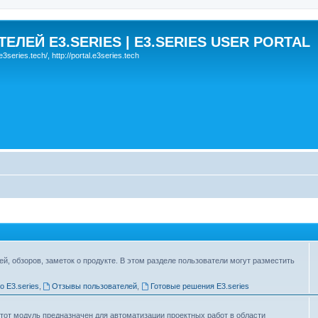
ЛЕЙ E3.SERIES | E3.SERIES USER PORTAL
eries.tech/, http://portal.e3series.tech
ей, обзоров, заметок о продукте. В этом разделе пользователи могут разместить
о E3.series
,
Отзывы пользователей
,
Готовые решения E3.series
тот модуль предназначен для автоматизации проектных работ в области