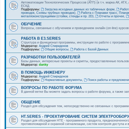
Автоматизации Технологических Процессов (АТП) (в т.ч. марка АК, АТХ,
ЕСКД.
Подфорумы:
Загрузка исходных данных из табличных форм
,
Работ
проводок, Схемы трубных проводок)
,
Работа с Планами трасс, Плана
металлоконструкциями (стойки, стенды и пр. 2D)
,
Отчеты и прочее
,
ОБУЧЕНИЕ
Вопросы, связанные с обучением и проведением онлайн (on-line) курсов
РАБОТА В E3.SERIES
Cтруктура и функционал программы, инструкции по работе с программ
Модератор:
Андрей Спиридонов
Подфорумы:
Общие вопросы
,
Работа с Базой Данных
РАЗРАБОТКИ ПОЛЬЗОВАТЕЛЕЙ
Базы данных, интересные проекты и скрипты, предоставленные пользова
Модератор:
danky
В ПОМОЩЬ ИНЖЕНЕРУ
Модератор:
Андрей Спиридонов
Подфорумы:
Нормативные документы
,
Поиск работы и предложени
ВОПРОСЫ ПО РАБОТЕ ФОРУМА
В данной ветке Вы можете задать вопросы о работе форума, а также за
ОБЩЕНИЕ
Раздел для обсуждения тем, непосредственно не связанных с программо
HT.SERIES - ПРОЕКТИРОВАНИЕ СИСТЕМ ЭЛЕКТРООБОР
Раздел для обсуждения HTE - программного продукта, предназначенног
противопожарной и охранной сигнализации, систем контроля доступа и