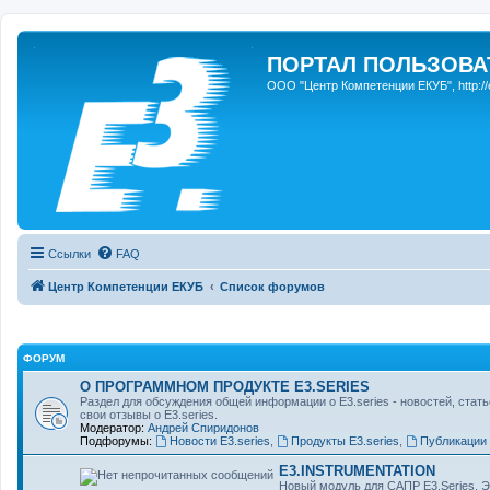
ПОРТАЛ ПОЛЬЗОВАТЕ
ООО "Центр Компетенции ЕКУБ", http://e3s
Ссылки
FAQ
Центр Компетенции ЕКУБ
Список форумов
ФОРУМ
О ПРОГРАММНОМ ПРОДУКТЕ E3.SERIES
Раздел для обсуждения общей информации о E3.series - новостей, стать
свои отзывы о E3.series.
Модератор:
Андрей Спиридонов
Подфорумы:
Новости E3.series
,
Продукты E3.series
,
Публикации 
E3.INSTRUMENTATION
Новый модуль для САПР E3.Series. Э