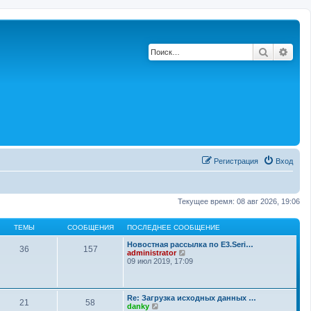
Поиск
Расш
Регистрация
Вход
Текущее время: 08 авг 2026, 19:06
ТЕМЫ
СООБЩЕНИЯ
ПОСЛЕДНЕЕ СООБЩЕНИЕ
Новостная рассылка по E3.Seri…
36
157
П
administrator
е
09 июл 2019, 17:09
р
е
й
т
Re: Загрузка исходных данных …
21
58
и
П
danky
к