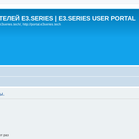
ЛЕЙ E3.SERIES | E3.SERIES USER PORTAL
eries.tech/, http://portal.e3series.tech
ы.
т раз