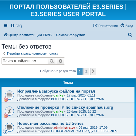
ПОРТАЛ ПОЛЬЗОВАТЕЛЕЙ E3.SERIES |
E3.SERIES USER PORTAL
FAQ
Регистрация
Вход
П
Центр Компетенции ЕКУБ
Список форумов
о
Темы без ответов
и
Перейти к расширенному поиску
с
Поиск
Расширенный поиск
к
1
2
След.
Найдено 52 результата
Темы
Исправлена загрузка файлов на портал
Последнее сообщение
danky
«
17 мар 2025, 01:11
Добавлено в форуме
ВОПРОСЫ ПО РАБОТЕ ФОРУМА
Отклюение проверки IP по списку spamhaus.org
Последнее сообщение
danky
«
26 фев 2025, 16:22
Добавлено в форуме
ВОПРОСЫ ПО РАБОТЕ ФОРУМА
Новостная рассылка по E3.Series
Последнее сообщение
administrator
«
09 июл 2019, 17:09
Добавлено в форуме
О ПРОГРАММНОМ ПРОДУКТЕ E3.SERIES