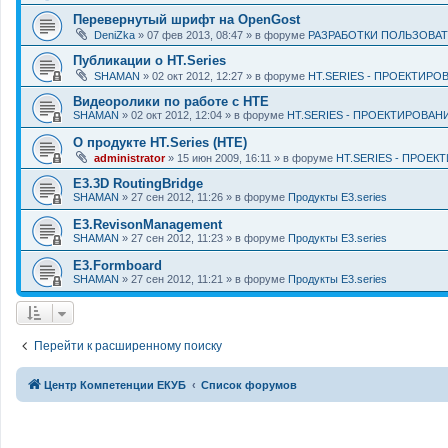
Перевернутый шрифт на ОpenGost
DeniZka
» 07 фев 2013, 08:47 » в форуме
РАЗРАБОТКИ ПОЛЬЗОВА
Публикации о HT.Series
SHAMAN
» 02 окт 2012, 12:27 » в форуме
HT.SERIES - ПРОЕКТИР
Видеоролики по работе с HTE
SHAMAN
» 02 окт 2012, 12:04 » в форуме
HT.SERIES - ПРОЕКТИРОВА
О продукте НТ.Series (HTE)
administrator
» 15 июн 2009, 16:11 » в форуме
HT.SERIES - ПРОЕ
E3.3D RoutingBridge
SHAMAN
» 27 сен 2012, 11:26 » в форуме
Продукты E3.series
E3.RevisonManagement
SHAMAN
» 27 сен 2012, 11:23 » в форуме
Продукты E3.series
E3.Formboard
SHAMAN
» 27 сен 2012, 11:21 » в форуме
Продукты E3.series
Перейти к расширенному поиску
Центр Компетенции ЕКУБ
Список форумов