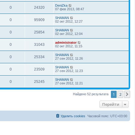
DeniZka
0
24320
07 фев 2013, 08:47
SHAMAN
0
95909
02 окт 2012, 12:27
SHAMAN
0
25854
02 окт 2012, 12:04
administrator
0
31043
02 окт 2012, 11:15
SHAMAN
0
25334
27 сен 2012, 11:26
SHAMAN
0
23509
27 сен 2012, 11:23
SHAMAN
0
25245
27 сен 2012, 11:21
1
2
С
Найдено 52 результата
Перейти
Удалить cookies
Часовой пояс:
UTC+03:00