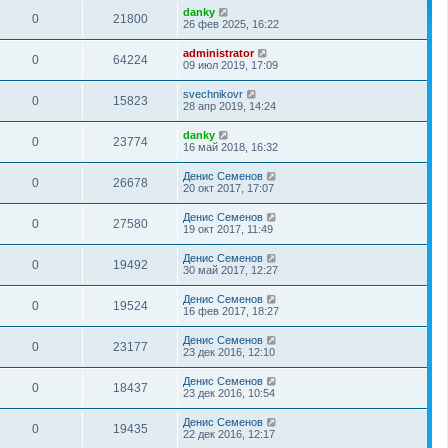
danky
0
21800
26 фев 2025, 16:22
administrator
0
64224
09 июл 2019, 17:09
svechnikovr
0
15823
28 апр 2019, 14:24
danky
0
23774
16 май 2018, 16:32
Денис Семенов
0
26678
20 окт 2017, 17:07
Денис Семенов
0
27580
19 окт 2017, 11:49
Денис Семенов
0
19492
30 май 2017, 12:27
Денис Семенов
0
19524
16 фев 2017, 18:27
Денис Семенов
0
23177
23 дек 2016, 12:10
Денис Семенов
0
18437
23 дек 2016, 10:54
Денис Семенов
0
19435
22 дек 2016, 12:17