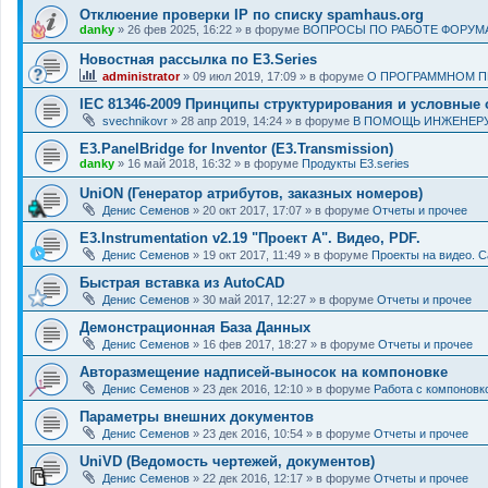
Отклюение проверки IP по списку spamhaus.org
danky
» 26 фев 2025, 16:22 » в форуме
ВОПРОСЫ ПО РАБОТЕ ФОРУМ
Новостная рассылка по E3.Series
administrator
» 09 июл 2019, 17:09 » в форуме
О ПРОГРАММНОМ ПР
IEC 81346-2009 Принципы структурирования и условные
svechnikovr
» 28 апр 2019, 14:24 » в форуме
В ПОМОЩЬ ИНЖЕНЕР
E3.PanelBridge for Inventor (E3.Transmission)
danky
» 16 май 2018, 16:32 » в форуме
Продукты E3.series
UniON (Генератор атрибутов, заказных номеров)
Денис Семенов
» 20 окт 2017, 17:07 » в форуме
Отчеты и прочее
E3.Instrumentation v2.19 "Проект А". Видео, PDF.
Денис Семенов
» 19 окт 2017, 11:49 » в форуме
Проекты на видео. 
Быстрая вставка из AutoCAD
Денис Семенов
» 30 май 2017, 12:27 » в форуме
Отчеты и прочее
Демонстрационная База Данных
Денис Семенов
» 16 фев 2017, 18:27 » в форуме
Отчеты и прочее
Авторазмещение надписей-выносок на компоновке
Денис Семенов
» 23 дек 2016, 12:10 » в форуме
Работа с компоновк
Параметры внешних документов
Денис Семенов
» 23 дек 2016, 10:54 » в форуме
Отчеты и прочее
UniVD (Ведомость чертежей, документов)
Денис Семенов
» 22 дек 2016, 12:17 » в форуме
Отчеты и прочее