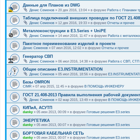
Данные для Планов из DWG
Денис Семенов
» 20 дек 2016, 13:04 » в форуме
Работа с Планами т
Таблица подключений внешних проводок по ГОСТ 21.408
Денис Семенов
» 12 дек 2016, 19:33 » в форуме
Отчеты и прочее
Металлоконструкции в E3.Series + UniPE
Денис Семенов
» 14 июл 2016, 11:47 » в форуме
Работа с металлоко
Пакетное переименование изделий в проекте
Денис Семенов
» 07 июл 2016, 12:02 » в форуме
Отчеты и прочее
Генератор СВП
Денис Семенов
» 06 июл 2016, 14:38 » в форуме
Работа с СВП, СТП
Общее описание E3.INSTRUMENTATION
Денис Семенов
» 05 июл 2016, 18:56 » в форуме
E3.INSTRUMENTAT
Базы OMRON
CIMR
» 07 апр 2015, 11:45 » в форуме
В ПОМОЩЬ ИНЖЕНЕРУ
ГОСТ 21.408-2013 Правила выполнения рабочей докумен
Денис Семенов
» 02 мар 2015, 13:49 » в форуме
В ПОМОЩЬ ИНЖЕ
КИПиА, АСУТП
danky
» 05 июн 2013, 00:09 » в форуме
Готовые решения E3.series
ЭНЕРГЕТИКА
danky
» 05 июн 2013, 00:07 » в форуме
Готовые решения E3.series
БОРТОВАЯ КАБЕЛЬНАЯ СЕТЬ
danky
» 05 июн 2013, 00:07 » в форуме
Готовые решения E3.series