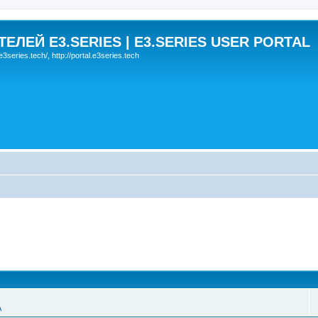
ЛЕЙ E3.SERIES | E3.SERIES USER PORTAL
eries.tech/, http://portal.e3series.tech
А