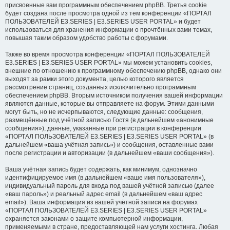
присвоенные вам программным обеспечением phpBB. Третья cookie
будет создана после просмотра одной из тем конференции «ПОРТАЛ
ПОЛЬЗОВАТЕЛЕЙ E3.SERIES | E3.SERIES USER PORTAL» и будет
использоваться для хранения информации о прочтённых вами темах,
повышая таким образом удобство работы с форумами.
Также во время просмотра конференции «ПОРТАЛ ПОЛЬЗОВАТЕЛЕЙ
E3.SERIES | E3.SERIES USER PORTAL» мы можем установить cookies,
внешние по отношению к программному обеспечению phpBB, однако они
выходят за рамки этого документа, целью которого является
рассмотрение страниц, созданных исключительно программным
обеспечением phpBB. Вторым источником получения вашей информации
являются данные, которые вы отправляете на форум. Этими данными
могут быть, но не исчерпываются, следующие данные: сообщения,
размещённые под учётной записью Гостя (в дальнейшем «анонимные
сообщения»), данные, указанные при регистрации в конференции
«ПОРТАЛ ПОЛЬЗОВАТЕЛЕЙ E3.SERIES | E3.SERIES USER PORTAL» (в
дальнейшем «ваша учётная запись») и сообщения, оставленные вами
после регистрации и авторизации (в дальнейшем «ваши сообщения»).
Ваша учётная запись будет содержать, как минимум, однозначно
идентифицируемое имя (в дальнейшем «ваше имя пользователя»),
индивидуальный пароль для входа под вашей учётной записью (далее
«ваш пароль») и реальный адрес email (в дальнейшем «ваш адрес
email»). Ваша информация из вашей учётной записи на форумах
«ПОРТАЛ ПОЛЬЗОВАТЕЛЕЙ E3.SERIES | E3.SERIES USER PORTAL»
охраняется законами о защите компьютерной информации,
применяемыми в стране, предоставляющей нам услуги хостинга. Любая