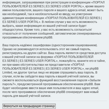
информация, запрашиваемая при регистрации в конференции «ПОРТАЛ
ПОЛЬЗОВАТЕЛЕЙ E3.SERIES | E3.SERIES USER PORTAL», кроме вашего
имени пользователя, вашего пароля и вашего адреса email, может быть
как необходимой, так и необязательной ко вводу, на усмотрение
администрации конференции «ПОРТАЛ ПОЛЬЗОВАТЕЛЕЙ E3.SERIES |
E3.SERIES USER PORTAL». В любом случае у вас есть возможность
выбрать, какая информация из вашей учётной записи будет
общедоступна. Кроме того, у вас есть возможность согласиться/
отказаться от получения сообщений, автоматически сгенерированных
программным обеспечением phpBB.
Ваш пароль надёжно зашифрован (односторонним хэшированием).
Однако не рекомендуется использовать этот же самый пароль,
регистрируясь на других сайтах. Ваш пароль является средством доступа
к вашей учётной записи на форумах «ПОРТАЛ ПОЛЬЗОВАТЕЛЕЙ
E3.SERIES | E3.SERIES USER PORTAL», пожалуйста, храните его в тайне,
ни при каких обстоятельствах ни представители «ПОРТАЛ
ПОЛЬЗОВАТЕЛЕЙ E3.SERIES | E3.SERIES USER PORTAL», ни phpBB
Limited, ни другое третье лицо не вправе спрашивать ваш пароль. В
случае, если вы забудете ваш пароль к вашей учётной записи, вы
сможете воспользоваться функцией восстановления пароля «Забыли
пароль?», предусмотренной программным обеспечением phpBB. Вам
будет необходимо ввести ваше имя пользователя и ваш адрес email,
после чего программное обеспечение phpBB сгенерирует вам новый
пароль для вашей учётной записи.
Вернуться на предыдущую страницу