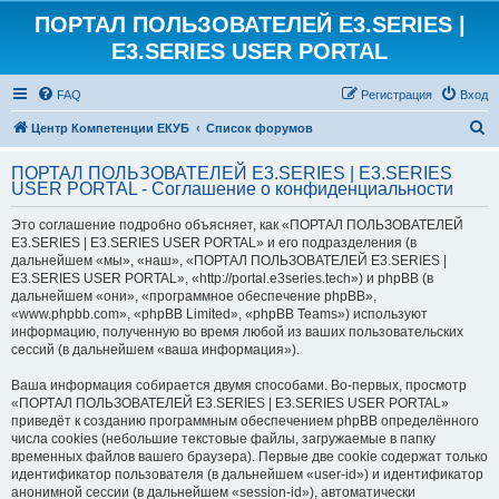
ПОРТАЛ ПОЛЬЗОВАТЕЛЕЙ E3.SERIES |
E3.SERIES USER PORTAL
FAQ
Регистрация
Вход
П
Центр Компетенции ЕКУБ
Список форумов
о
ПОРТАЛ ПОЛЬЗОВАТЕЛЕЙ E3.SERIES | E3.SERIES
и
USER PORTAL - Соглашение о конфиденциальности
с
Это соглашение подробно объясняет, как «ПОРТАЛ ПОЛЬЗОВАТЕЛЕЙ
к
E3.SERIES | E3.SERIES USER PORTAL» и его подразделения (в
дальнейшем «мы», «наш», «ПОРТАЛ ПОЛЬЗОВАТЕЛЕЙ E3.SERIES |
E3.SERIES USER PORTAL», «http://portal.e3series.tech») и phpBB (в
дальнейшем «они», «программное обеспечение phpBB»,
«www.phpbb.com», «phpBB Limited», «phpBB Teams») используют
информацию, полученную во время любой из ваших пользовательских
сессий (в дальнейшем «ваша информация»).
Ваша информация собирается двумя способами. Во-первых, просмотр
«ПОРТАЛ ПОЛЬЗОВАТЕЛЕЙ E3.SERIES | E3.SERIES USER PORTAL»
приведёт к созданию программным обеспечением phpBB определённого
числа cookies (небольшие текстовые файлы, загружаемые в папку
временных файлов вашего браузера). Первые две cookie содержат только
идентификатор пользователя (в дальнейшем «user-id») и идентификатор
анонимной сессии (в дальнейшем «session-id»), автоматически