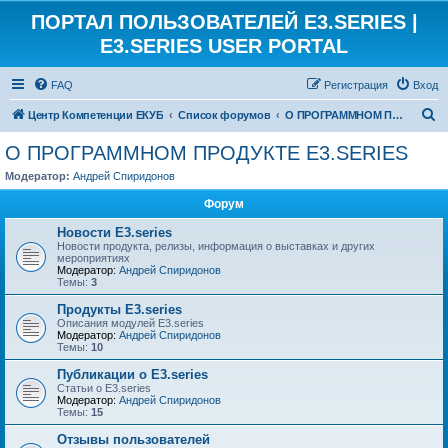
ПОРТАЛ ПОЛЬЗОВАТЕЛЕЙ E3.SERIES |
E3.SERIES USER PORTAL
FAQ
Регистрация
Вход
П
Центр Компетенции ЕКУБ
Список форумов
О ПРОГРАММНОМ ПРОДУКТЕ E3.SERIES
о
О ПРОГРАММНОМ ПРОДУКТЕ E3.SERIES
и
Модератор:
Андрей Спиридонов
с
Форум
к
Новости E3.series
Новости продукта, релизы, информация о выставках и других
мероприятиях
Модератор:
Андрей Спиридонов
Темы:
3
Продукты E3.series
Описания модулей E3.series
Модератор:
Андрей Спиридонов
Темы:
10
Публикации о E3.series
Статьи о E3.series
Модератор:
Андрей Спиридонов
Темы:
15
Отзывы пользователей