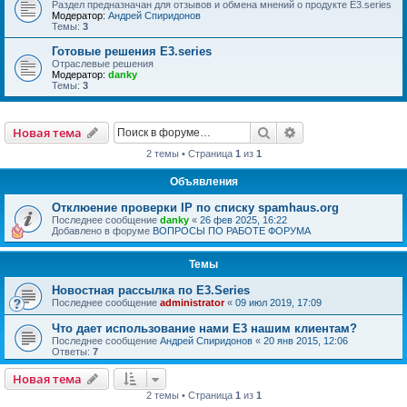
Раздел предназначан для отзывов и обмена мнений о продукте E3.series
Модератор:
Андрей Спиридонов
Темы:
3
Готовые решения E3.series
Отраслевые решения
Модератор:
danky
Темы:
3
Поиск
Расширенный пои
Новая тема
2 темы • Страница
1
из
1
Объявления
Отклюение проверки IP по списку spamhaus.org
Последнее сообщение
danky
«
26 фев 2025, 16:22
Добавлено в форуме
ВОПРОСЫ ПО РАБОТЕ ФОРУМА
Темы
Новостная рассылка по E3.Series
Последнее сообщение
administrator
«
09 июл 2019, 17:09
Что дает использование нами E3 нашим клиентам?
Последнее сообщение
Андрей Спиридонов
«
20 янв 2015, 12:06
Ответы:
7
Новая тема
2 темы • Страница
1
из
1