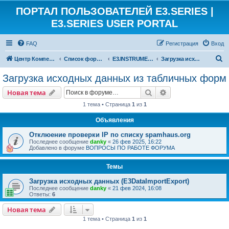
ПОРТАЛ ПОЛЬЗОВАТЕЛЕЙ E3.SERIES |
E3.SERIES USER PORTAL
FAQ
Регистрация
Вход
П
Центр Компетенции ЕКУБ
Список форумов
E3.INSTRUMENTATION
Загрузка исходных данных из табличных форм
о
Загрузка исходных данных из табличных форм
и
Поиск
Расширенный пои
Новая тема
с
1 тема • Страница
1
из
1
к
Объявления
Отклюение проверки IP по списку spamhaus.org
Последнее сообщение
danky
«
26 фев 2025, 16:22
Добавлено в форуме
ВОПРОСЫ ПО РАБОТЕ ФОРУМА
Темы
Загрузка исходных данных (E3DataImportExport)
Последнее сообщение
danky
«
21 фев 2024, 16:08
Ответы:
6
Новая тема
1 тема • Страница
1
из
1