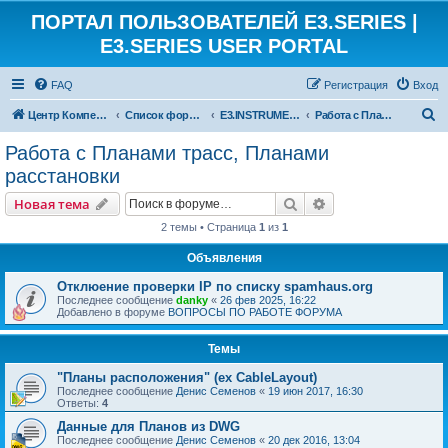
ПОРТАЛ ПОЛЬЗОВАТЕЛЕЙ E3.SERIES |
E3.SERIES USER PORTAL
FAQ
Регистрация
Вход
П
Центр Компетенции ЕКУБ
Список форумов
E3.INSTRUMENTATION
Работа с Планами трасс, Планами расстановки
о
Работа с Планами трасс, Планами
и
расстановки
с
Поиск
Расширенный пои
Новая тема
к
2 темы • Страница
1
из
1
Объявления
Отклюение проверки IP по списку spamhaus.org
Последнее сообщение
danky
«
26 фев 2025, 16:22
Добавлено в форуме
ВОПРОСЫ ПО РАБОТЕ ФОРУМА
Темы
"Планы расположения" (ex CableLayout)
Последнее сообщение
Денис Семенов
«
19 июн 2017, 16:30
Ответы:
4
Данные для Планов из DWG
Последнее сообщение
Денис Семенов
«
20 дек 2016, 13:04