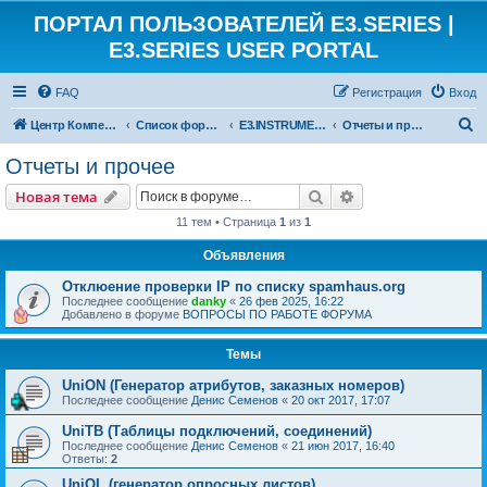
ПОРТАЛ ПОЛЬЗОВАТЕЛЕЙ E3.SERIES |
E3.SERIES USER PORTAL
FAQ
Регистрация
Вход
П
Центр Компетенции ЕКУБ
Список форумов
E3.INSTRUMENTATION
Отчеты и прочее
о
Отчеты и прочее
и
Поиск
Расширенный пои
Новая тема
с
11 тем • Страница
1
из
1
к
Объявления
Отклюение проверки IP по списку spamhaus.org
Последнее сообщение
danky
«
26 фев 2025, 16:22
Добавлено в форуме
ВОПРОСЫ ПО РАБОТЕ ФОРУМА
Темы
UniON (Генератор атрибутов, заказных номеров)
Последнее сообщение
Денис Семенов
«
20 окт 2017, 17:07
UniTB (Таблицы подключений, соединений)
Последнее сообщение
Денис Семенов
«
21 июн 2017, 16:40
Ответы:
2
UniOL (генератор опросных листов)