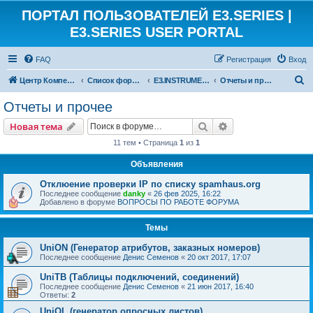
ПОРТАЛ ПОЛЬЗОВАТЕЛЕЙ E3.SERIES |
E3.SERIES USER PORTAL
FAQ
Регистрация
Вход
П
Центр Компетенции ЕКУБ
Список форумов
E3.INSTRUMENTATION
Отчеты и прочее
о
Отчеты и прочее
и
Поиск
Расширенный пои
Новая тема
с
11 тем • Страница
1
из
1
к
Объявления
Отклюение проверки IP по списку spamhaus.org
Последнее сообщение
danky
«
26 фев 2025, 16:22
Добавлено в форуме
ВОПРОСЫ ПО РАБОТЕ ФОРУМА
Темы
UniON (Генератор атрибутов, заказных номеров)
Последнее сообщение
Денис Семенов
«
20 окт 2017, 17:07
UniTB (Таблицы подключений, соединений)
Последнее сообщение
Денис Семенов
«
21 июн 2017, 16:40
Ответы:
2
UniOL (генератор опросных листов)