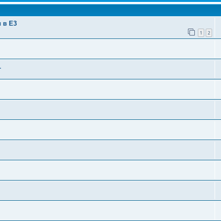
 в E3
1
2
1