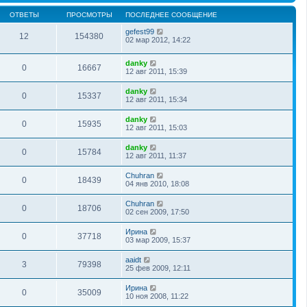
ОТВЕТЫ
ПРОСМОТРЫ
ПОСЛЕДНЕЕ СООБЩЕНИЕ
gefest99
12
154380
02 мар 2012, 14:22
danky
0
16667
12 авг 2011, 15:39
danky
0
15337
12 авг 2011, 15:34
danky
0
15935
12 авг 2011, 15:03
danky
0
15784
12 авг 2011, 11:37
Chuhran
0
18439
04 янв 2010, 18:08
Chuhran
0
18706
02 сен 2009, 17:50
Ирина
0
37718
03 мар 2009, 15:37
aaidt
3
79398
25 фев 2009, 12:11
Ирина
0
35009
10 ноя 2008, 11:22