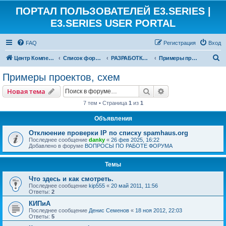
ПОРТАЛ ПОЛЬЗОВАТЕЛЕЙ E3.SERIES |
E3.SERIES USER PORTAL
FAQ
Регистрация
Вход
П
Центр Компетенции ЕКУБ
Список форумов
РАЗРАБОТКИ ПОЛЬЗОВАТЕЛЕЙ
Примеры проектов, схем
о
Примеры проектов, схем
и
Поиск
Расширенный пои
Новая тема
с
7 тем • Страница
1
из
1
к
Объявления
Отклюение проверки IP по списку spamhaus.org
Последнее сообщение
danky
«
26 фев 2025, 16:22
Добавлено в форуме
ВОПРОСЫ ПО РАБОТЕ ФОРУМА
Темы
Что здесь и как смотреть.
Последнее сообщение
kip555
«
20 май 2011, 11:56
Ответы:
2
КИПиА
Последнее сообщение
Денис Семенов
«
18 ноя 2012, 22:03
Ответы:
5