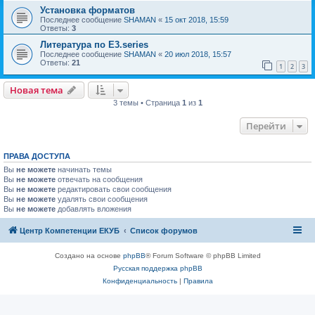
Установка форматов
Последнее сообщение
SHAMAN
«
15 окт 2018, 15:59
Ответы:
3
Литература по Е3.series
Последнее сообщение
SHAMAN
«
20 июл 2018, 15:57
Ответы:
21
1
2
3
Новая тема
3 темы • Страница
1
из
1
Перейти
ПРАВА ДОСТУПА
Вы
не можете
начинать темы
Вы
не можете
отвечать на сообщения
Вы
не можете
редактировать свои сообщения
Вы
не можете
удалять свои сообщения
Вы
не можете
добавлять вложения
Центр Компетенции ЕКУБ
Список форумов
Создано на основе
phpBB
® Forum Software © phpBB Limited
Русская поддержка phpBB
Конфиденциальность
|
Правила