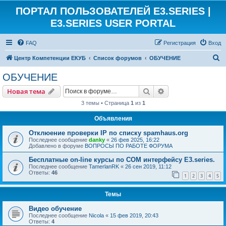
ПОРТАЛ ПОЛЬЗОВАТЕЛЕЙ E3.SERIES |
E3.SERIES USER PORTAL
FAQ
Регистрация
Вход
П
Центр Компетенции ЕКУБ
Список форумов
ОБУЧЕНИЕ
о
ОБУЧЕНИЕ
и
Поиск
Расширенный пои
Новая тема
с
3 темы • Страница
1
из
1
к
Объявления
Отклюение проверки IP по списку spamhaus.org
Последнее сообщение
danky
«
26 фев 2025, 16:22
Добавлено в форуме
ВОПРОСЫ ПО РАБОТЕ ФОРУМА
Бесплатные on-line курсы по COM интерфейсу E3.series.
Последнее сообщение
TamerlanRK
«
26 сен 2019, 11:12
Ответы:
46
1
2
3
4
5
Темы
Видео обучение
Последнее сообщение
Nicola
«
15 фев 2019, 20:43
Ответы:
4